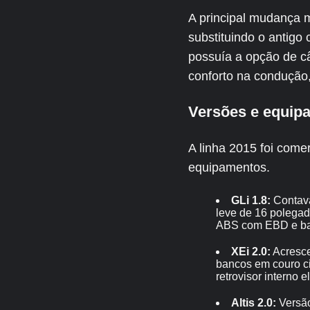
A principal mudança 
substituindo o antigo
possuía a opção de c
conforto na condução,
Versões e equip
A linha 2015 foi come
equipamentos.
GLi 1.8:
Contava 
leve de 16 polegada
ABS com EBD e ba
XEi 2.0:
Acresce
bancos em couro cin
retrovisor interno e
Altis 2.0:
Versão