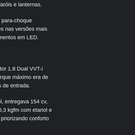
aróis e lanternas.
O para-choque
es nas versões mais
lementos em LED.
or 1.8 Dual VVT-i
orque máximo era de
s de entrada.
, entregava 154 cv,
0,3 kgfm com etanol e
 priorizando conforto