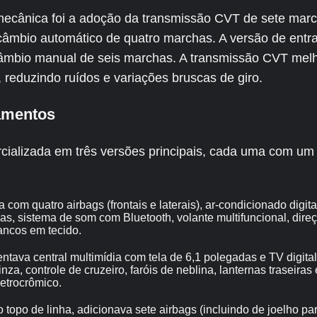
mecânica foi a adoção da transmissão CVT de sete mar
 câmbio automático de quatro marchas. A versão de entr
âmbio manual de seis marchas. A transmissão CVT mel
 reduzindo ruídos e variações bruscas de giro.
amentos
rcializada em três versões principais, cada uma com um 
com quatro airbags (frontais e laterais), ar-condicionado digita
s, sistema de som com Bluetooth, volante multifuncional, direçã
ncos em tecido.
ntava central multimídia com tela de 6,1 polegadas e TV digital
za, controle de cruzeiro, faróis de neblina, lanternas traseira
letrocrômico.
 topo de linha, adicionava sete airbags (incluindo de joelho par