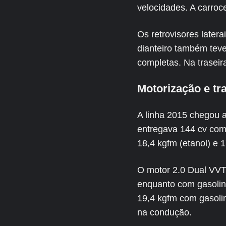
velocidades. A carroc
Os retrovisores late
dianteiro também tev
completas. Na traseir
Motorização e t
A linha 2015 chegou 
entregava 144 cv com
18,4 kgfm (etanol) e 
O motor 2.0 Dual VVT-
enquanto com gasolin
19,4 kgfm com gasolina
na condução.