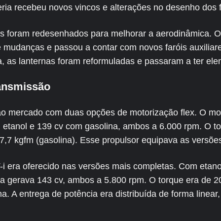
eria recebeu novos vincos e alterações no desenho dos f
rais foram redesenhados para melhorar a aerodinâmica. 
e mudanças e passou a contar com novos faróis auxiliar
a, as lanternas foram reformuladas e passaram a ter e
ransmissão
ao mercado com duas opções de motorização flex. O mot
 etanol e 139 cv com gasolina, ambos a 6.000 rpm. O t
17,7 kgfm (gasolina). Esse propulsor equipava as versõe
i era oferecido nas versões mais completas. Com etanol
a gerava 143 cv, ambos a 5.800 rpm. O torque era de 2
. A entrega de potência era distribuída de forma linear,