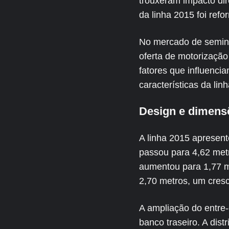
trouxeram impacto dir
da linha 2015 foi re
No mercado de semino
oferta de motorização
fatores que influenci
características da lin
Design e dimens
A linha 2015 apresen
passou para 4,62 metr
aumentou para 1,77 m
2,70 metros, um cres
A ampliação do entre-
banco traseiro. A dis