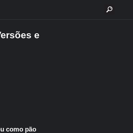
buscar
Versões e
deu como pão