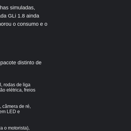
chas simuladas,
ada GLi 1.8 ainda
horou o consumo e o
pacote distinto de
l, rodas de liga
o elétrica, freios
, câmera de ré,
s em LED e
a o motorista),