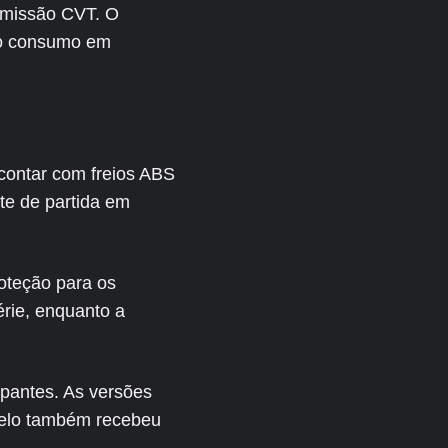
nsmissão CVT. O
 o consumo em
contar com freios ABS
te de partida em
roteção para os
érie, enquanto a
upantes. As versões
odelo também recebeu