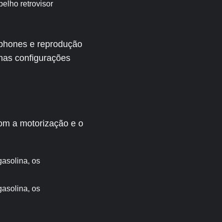
elho retrovisor
tphones e reprodução
 nas configurações
om a motorização e o
gasolina, os
gasolina, os