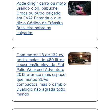
Pode dirigir carro ou moto
usando clog, babuche,
Crocs ou outro calçado
em EVA? Entenda o que
diz o Código de Trânsito
Brasileiro sobre os
calçados
Com motor 1.8 de 132 cv,
porta-malas de 460 litros
e suspensão elevada, Fiat
Palio Weekend Adventure
2015 oferece mais espaço
que muitos SUVs
compactos, mas o câmbio
Dualogic não agrada todo
mundo