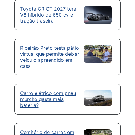
Toyota GR GT 2027 terá
V8 híbrido de 650 cv e
tração traseira
Ribeirão Preto testa pátio
virtual que permite deixar
veículo apreendido em
casa
Carro elétrico com pneu
murcho gasta mais
bateria?
Cemitério de carros em