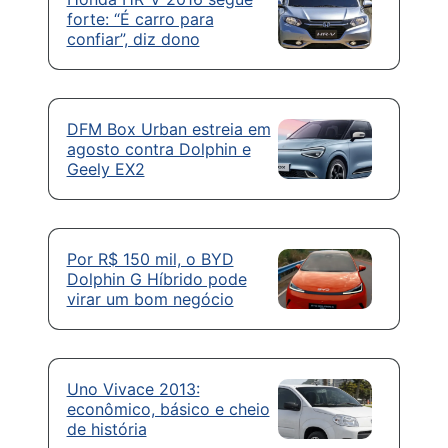
forte: “É carro para
confiar”, diz dono
DFM Box Urban estreia em
agosto contra Dolphin e
Geely EX2
Por R$ 150 mil, o BYD
Dolphin G Híbrido pode
virar um bom negócio
Uno Vivace 2013:
econômico, básico e cheio
de história