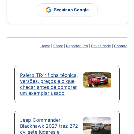
Seguir no Google
Home
|
Sobre
|
Reportar Erro
|
Privacidade
|
Contato
Pajero TR4: ficha técnica,
versões, preços e o que
checar antes de comprar
um exemplar usado
Jeep Commander
Blackhawk 2027 traz 272
cv, sete lugares e