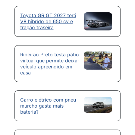
Toyota GR GT 2027 terá
V8 híbrido de 650 cv e
tração traseira
Ribeirão Preto testa pátio
virtual que permite deixar
veículo apreendido em
casa
Carro elétrico com pneu
murcho gasta mais
bateria?