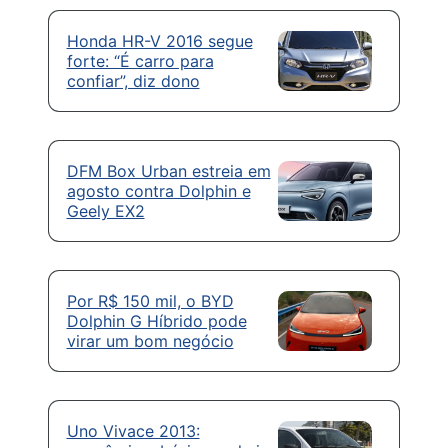
Honda HR-V 2016 segue
forte: “É carro para
confiar”, diz dono
DFM Box Urban estreia em
agosto contra Dolphin e
Geely EX2
Por R$ 150 mil, o BYD
Dolphin G Híbrido pode
virar um bom negócio
Uno Vivace 2013: