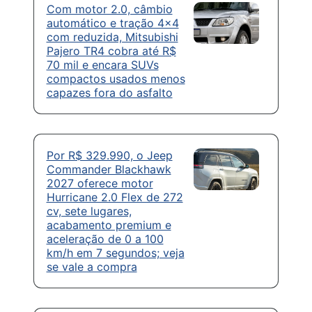
Com motor 2.0, câmbio
automático e tração 4×4
com reduzida, Mitsubishi
Pajero TR4 cobra até R$
70 mil e encara SUVs
compactos usados menos
capazes fora do asfalto
Por R$ 329.990, o Jeep
Commander Blackhawk
2027 oferece motor
Hurricane 2.0 Flex de 272
cv, sete lugares,
acabamento premium e
aceleração de 0 a 100
km/h em 7 segundos; veja
se vale a compra