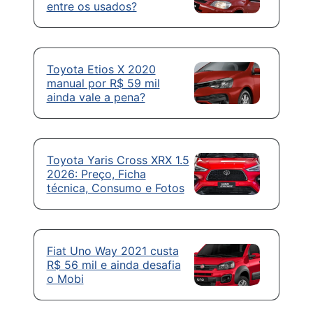
entre os usados?
Toyota Etios X 2020
manual por R$ 59 mil
ainda vale a pena?
Toyota Yaris Cross XRX 1.5
2026: Preço, Ficha
técnica, Consumo e Fotos
Fiat Uno Way 2021 custa
R$ 56 mil e ainda desafia
o Mobi