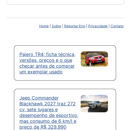
Home
|
Sobre
|
Reportar Erro
|
Privacidade
|
Contato
Pajero TR4: ficha técnica,
versões, preços e o que
checar antes de comprar
um exemplar usado
Jeep Commander
Blackhawk 2027 traz 272
cv, sete lugares e
desempenho de esportivo,
mas consumo de 6 km/l e
preço de R$ 329.990