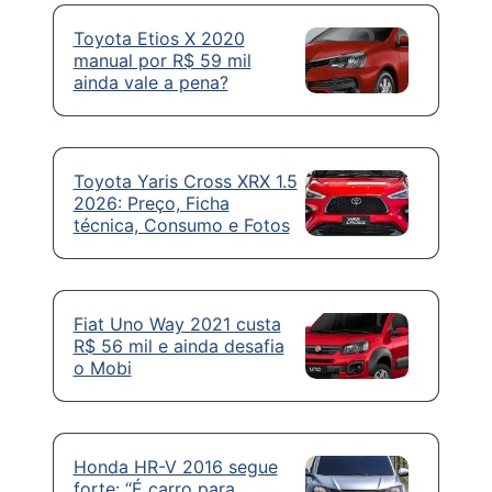
Toyota Etios X 2020
manual por R$ 59 mil
ainda vale a pena?
Toyota Yaris Cross XRX 1.5
2026: Preço, Ficha
técnica, Consumo e Fotos
Fiat Uno Way 2021 custa
R$ 56 mil e ainda desafia
o Mobi
Honda HR-V 2016 segue
forte: “É carro para