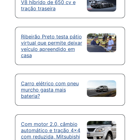
V8 híbrido de 650 cv e
tração traseira
Ribeirão Preto testa pátio
virtual que permite deixar
veículo apreendido em
casa
Carro elétrico com pneu
murcho gasta mais
bateria?
Com motor 2.0, câmbio
automático e tração 4×4
com reduzida, Mitsubishi