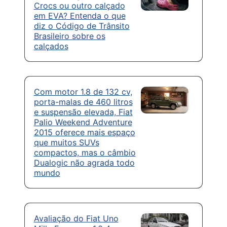
Crocs ou outro calçado
em EVA? Entenda o que
diz o Código de Trânsito
Brasileiro sobre os
calçados
Com motor 1.8 de 132 cv,
porta-malas de 460 litros
e suspensão elevada, Fiat
Palio Weekend Adventure
2015 oferece mais espaço
que muitos SUVs
compactos, mas o câmbio
Dualogic não agrada todo
mundo
Avaliação do Fiat Uno