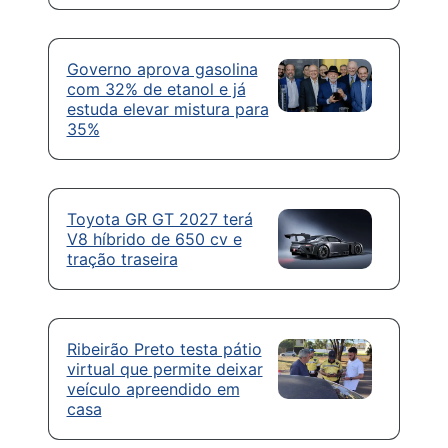
Governo aprova gasolina
com 32% de etanol e já
estuda elevar mistura para
35%
Toyota GR GT 2027 terá
V8 híbrido de 650 cv e
tração traseira
Ribeirão Preto testa pátio
virtual que permite deixar
veículo apreendido em
casa