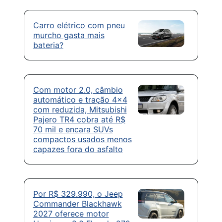
Carro elétrico com pneu
murcho gasta mais
bateria?
Com motor 2.0, câmbio
automático e tração 4×4
com reduzida, Mitsubishi
Pajero TR4 cobra até R$
70 mil e encara SUVs
compactos usados menos
capazes fora do asfalto
Por R$ 329.990, o Jeep
Commander Blackhawk
2027 oferece motor