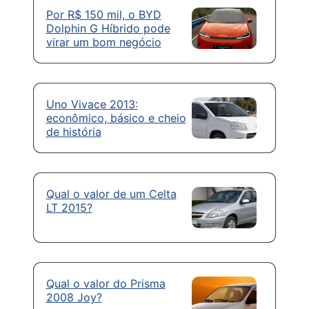
Por R$ 150 mil, o BYD
Dolphin G Híbrido pode
virar um bom negócio
Uno Vivace 2013:
econômico, básico e cheio
de história
Qual o valor de um Celta
LT 2015?
Qual o valor do Prisma
2008 Joy?