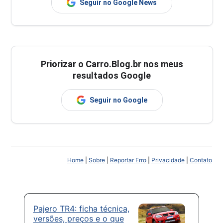
Seguir no Google News
Priorizar o Carro.Blog.br nos meus
resultados Google
Seguir no Google
Home
|
Sobre
|
Reportar Erro
|
Privacidade
|
Contato
Pajero TR4: ficha técnica,
versões, preços e o que