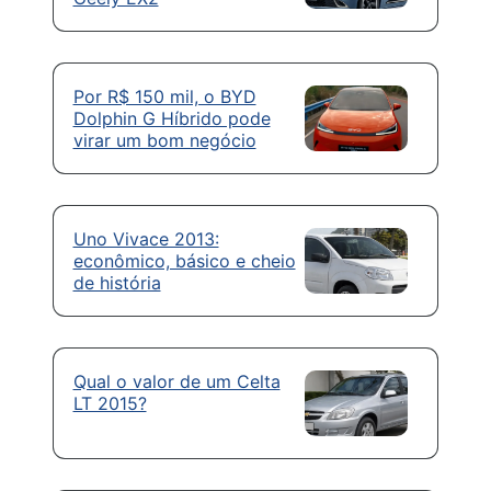
Por R$ 150 mil, o BYD
Dolphin G Híbrido pode
virar um bom negócio
Uno Vivace 2013:
econômico, básico e cheio
de história
Qual o valor de um Celta
LT 2015?