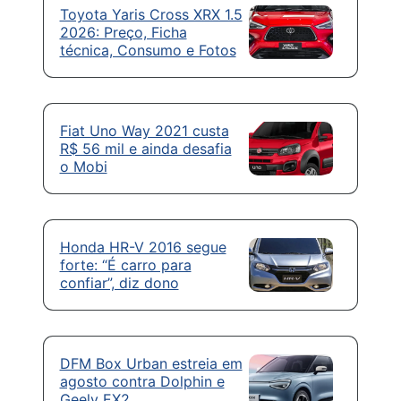
Toyota Yaris Cross XRX 1.5
2026: Preço, Ficha
técnica, Consumo e Fotos
Fiat Uno Way 2021 custa
R$ 56 mil e ainda desafia
o Mobi
Honda HR-V 2016 segue
forte: “É carro para
confiar”, diz dono
DFM Box Urban estreia em
agosto contra Dolphin e
Geely EX2