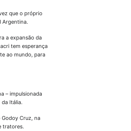
vez que o próprio
l Argentina.
ra a expansão da
Macri tem esperança
nte ao mundo, para
na – impulsionada
da Itália.
 e Godoy Cruz, na
 tratores.