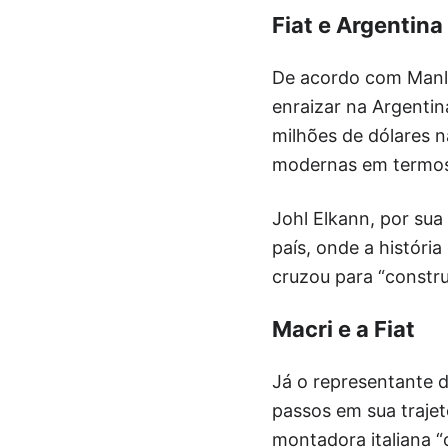
Fiat e Argentina
De acordo com Manley
enraizar na Argenti
milhões de dólares 
modernas em termos 
Johl Elkann, por sua
país, onde a históri
cruzou para “construi
Macri e a Fiat
Já o representante d
passos em sua traje
montadora italiana “