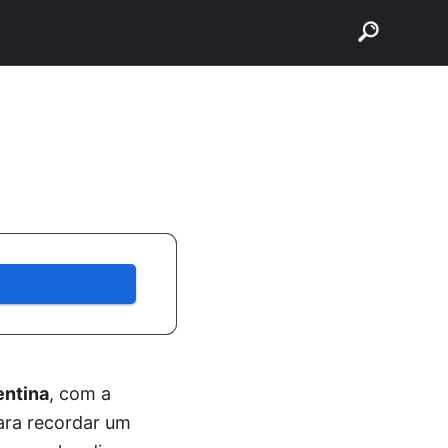
buscar
entina
, com a
ara recordar um