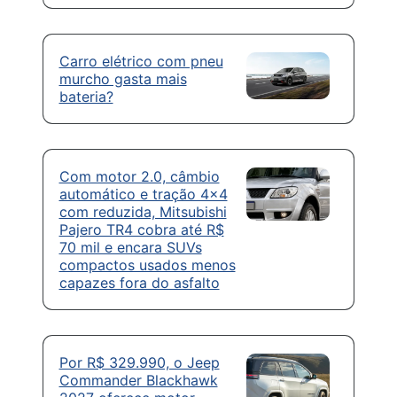
Carro elétrico com pneu
murcho gasta mais
bateria?
Com motor 2.0, câmbio
automático e tração 4×4
com reduzida, Mitsubishi
Pajero TR4 cobra até R$
70 mil e encara SUVs
compactos usados menos
capazes fora do asfalto
Por R$ 329.990, o Jeep
Commander Blackhawk