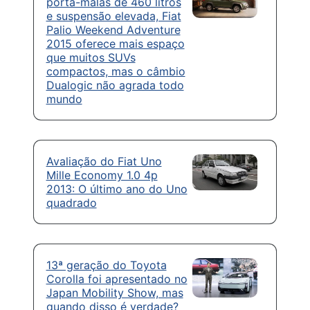
porta-malas de 460 litros
e suspensão elevada, Fiat
Palio Weekend Adventure
2015 oferece mais espaço
que muitos SUVs
compactos, mas o câmbio
Dualogic não agrada todo
mundo
Avaliação do Fiat Uno
Mille Economy 1.0 4p
2013: O último ano do Uno
quadrado
13ª geração do Toyota
Corolla foi apresentado no
Japan Mobility Show, mas
quando disso é verdade?