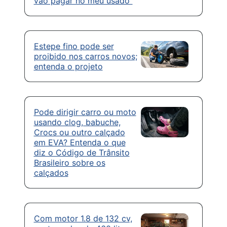
vão pagar no meu usado”
Estepe fino pode ser
proibido nos carros novos;
entenda o projeto
Pode dirigir carro ou moto
usando clog, babuche,
Crocs ou outro calçado
em EVA? Entenda o que
diz o Código de Trânsito
Brasileiro sobre os
calçados
Com motor 1.8 de 132 cv,