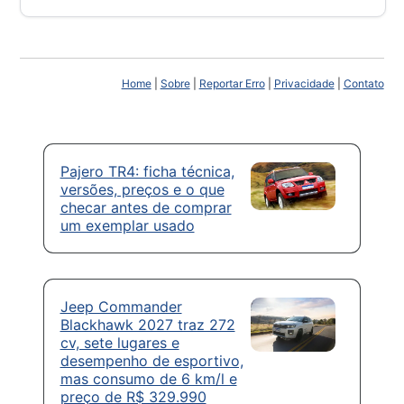
Home
|
Sobre
|
Reportar Erro
|
Privacidade
|
Contato
Pajero TR4: ficha técnica,
versões, preços e o que
checar antes de comprar
um exemplar usado
Jeep Commander
Blackhawk 2027 traz 272
cv, sete lugares e
desempenho de esportivo,
mas consumo de 6 km/l e
preço de R$ 329.990