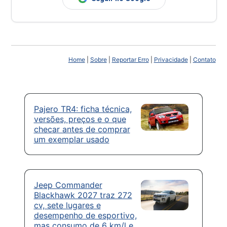
Home
|
Sobre
|
Reportar Erro
|
Privacidade
|
Contato
Pajero TR4: ficha técnica,
versões, preços e o que
checar antes de comprar
um exemplar usado
Jeep Commander
Blackhawk 2027 traz 272
cv, sete lugares e
desempenho de esportivo,
mas consumo de 6 km/l e