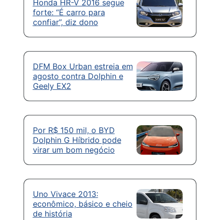
Honda HR-V 2016 segue
forte: “É carro para
confiar”, diz dono
DFM Box Urban estreia em
agosto contra Dolphin e
Geely EX2
Por R$ 150 mil, o BYD
Dolphin G Híbrido pode
virar um bom negócio
Uno Vivace 2013:
econômico, básico e cheio
de história