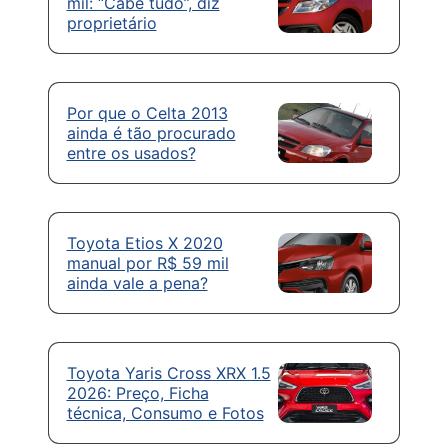
mil: “Cabe tudo”, diz
proprietário
Por que o Celta 2013
ainda é tão procurado
entre os usados?
Toyota Etios X 2020
manual por R$ 59 mil
ainda vale a pena?
Toyota Yaris Cross XRX 1.5
2026: Preço, Ficha
técnica, Consumo e Fotos