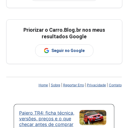
Priorizar o Carro.Blog.br nos meus
resultados Google
Seguir no Google
Home
|
Sobre
|
Reportar Erro
|
Privacidade
|
Contato
Pajero TR4: ficha técnica,
versões, preços e o que
checar antes de comprar