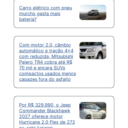
Carro elétrico com pneu
murcho gasta mais
bateria?
Com motor 2.0, câmbio
automático e tração 4×4
com reduzida, Mitsubishi
Pajero TR4 cobra até R$
70 mil e encara SUVs
compactos usados menos
capazes fora do asfalto
Por R$ 329.990, o Jeep
Commander Blackhawk
2027 oferece motor
Hurricane 2.0 Flex de 272
cv, sete lugares,