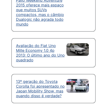
Palio Weekend Adventure
2015 oferece mais espaço
que muitos SUVs
compactos, mas o câmbio
Dualogic não agrada todo
mundo
Avaliação do Fiat Uno
Mille Economy 1.0 4p
2013: O último ano do Uno
quadrado
13ª geração do Toyota
Corolla foi apresentado no
Japan Mobility Show, mas
quando disso é verdade?