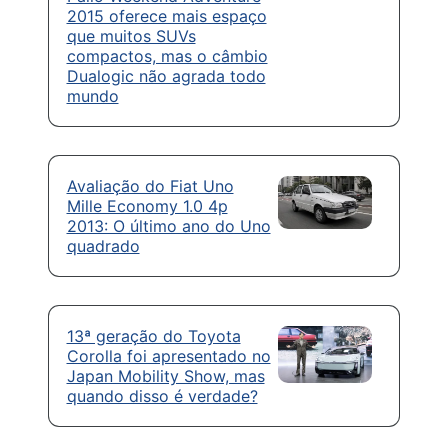
2015 oferece mais espaço
que muitos SUVs
compactos, mas o câmbio
Dualogic não agrada todo
mundo
Avaliação do Fiat Uno
Mille Economy 1.0 4p
2013: O último ano do Uno
quadrado
13ª geração do Toyota
Corolla foi apresentado no
Japan Mobility Show, mas
quando disso é verdade?