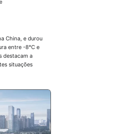
e
na China, e durou
ura entre -8°C e
es destacam a
tes situações