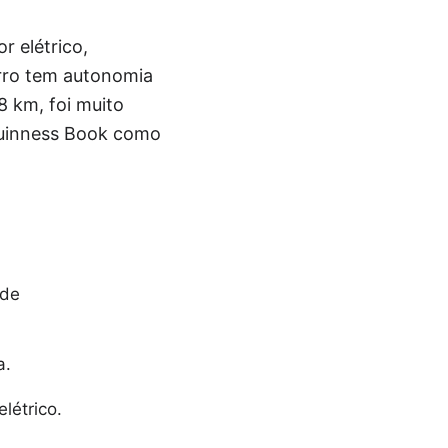
r elétrico,
arro tem autonomia
8 km, foi muito
 Guinness Book como
 de
a.
létrico.