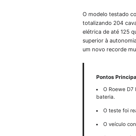
O modelo testado com
totalizando 204 cav
elétrica de até 125 q
superior à autonomia
um novo recorde mund
Pontos Principa
O Roewe D7 D
bateria.
O teste foi r
O veículo con