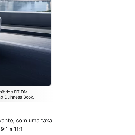
híbrido D7 DMH,
no Guinness Book.
vante, com uma taxa
:1 a 11:1