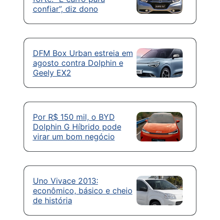
confiar”, diz dono
DFM Box Urban estreia em
agosto contra Dolphin e
Geely EX2
Por R$ 150 mil, o BYD
Dolphin G Híbrido pode
virar um bom negócio
Uno Vivace 2013:
econômico, básico e cheio
de história