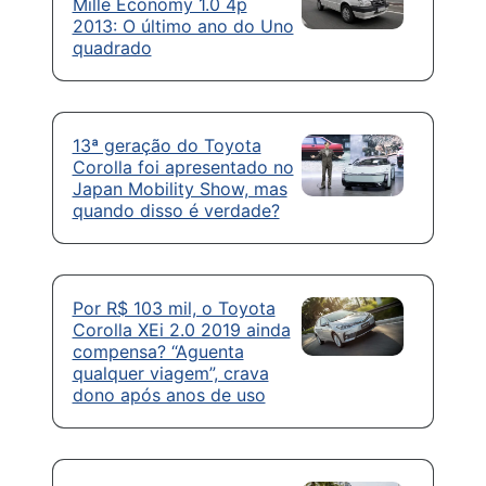
Mille Economy 1.0 4p
2013: O último ano do Uno
quadrado
13ª geração do Toyota
Corolla foi apresentado no
Japan Mobility Show, mas
quando disso é verdade?
Por R$ 103 mil, o Toyota
Corolla XEi 2.0 2019 ainda
compensa? “Aguenta
qualquer viagem”, crava
dono após anos de uso