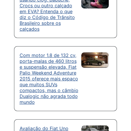
Crocs ou outro calçado
em EVA? Entenda o que
diz o Código de Trânsito
Brasileiro sobre os
calçados
Com motor 1.8 de 132 cv,
porta-malas de 460 litros
e suspensão elevada, Fiat
Palio Weekend Adventure
2015 oferece mais espaço
que muitos SUVs
compactos, mas o câmbio
Dualogic não agrada todo
mundo
Avaliação do Fiat Uno