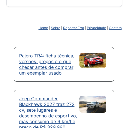
Home
|
Sobre
|
Reportar Erro
|
Privacidade
|
Contato
Pajero TR4: ficha técnica,
versões, preços e o que
checar antes de comprar
um exemplar usado
Jeep Commander
Blackhawk 2027 traz 272
cv, sete lugares e
desempenho de esportivo,
mas consumo de 6 km/l e
preço de R$ 329.990