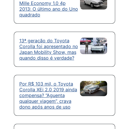
Mille Economy 1.0 4p
2013: O último ano do Uno
quadrado
13ª geração do Toyota
Corolla foi apresentado no
Japan Mobility Show, mas
quando disso é verdade?
Por R$ 103 mil, o Toyota
Corolla XEi 2.0 2019 ainda
compensa? “Aguenta
qualquer viagem”, crava
dono após anos de uso