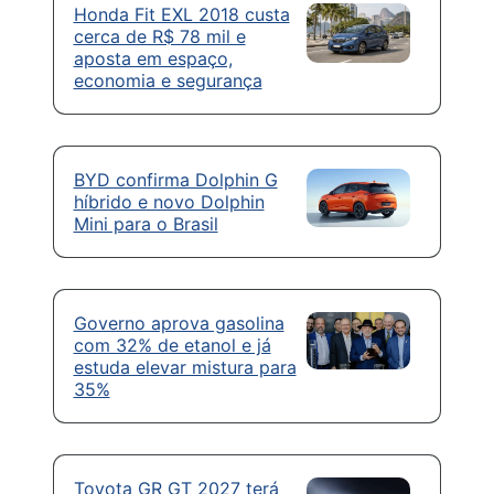
Honda Fit EXL 2018 custa
cerca de R$ 78 mil e
aposta em espaço,
economia e segurança
BYD confirma Dolphin G
híbrido e novo Dolphin
Mini para o Brasil
Governo aprova gasolina
com 32% de etanol e já
estuda elevar mistura para
35%
Toyota GR GT 2027 terá