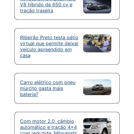
V8 híbrido de 650 cv e
tração traseira
Ribeirão Preto testa pátio
virtual que permite deixar
veículo apreendido em
casa
Carro elétrico com pneu
murcho gasta mais
bateria?
Com motor 2.0, câmbio
automático e tração 4×4
com reduzida, Mitsubishi