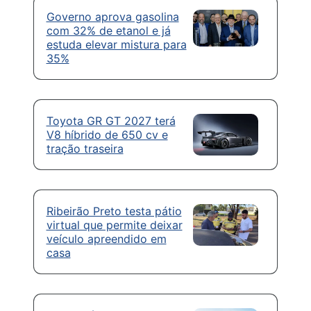
Governo aprova gasolina
com 32% de etanol e já
estuda elevar mistura para
35%
Toyota GR GT 2027 terá
V8 híbrido de 650 cv e
tração traseira
Ribeirão Preto testa pátio
virtual que permite deixar
veículo apreendido em
casa