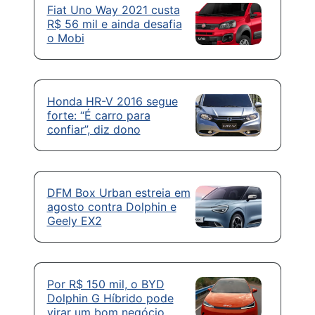
Fiat Uno Way 2021 custa
R$ 56 mil e ainda desafia
o Mobi
Honda HR-V 2016 segue
forte: “É carro para
confiar”, diz dono
DFM Box Urban estreia em
agosto contra Dolphin e
Geely EX2
Por R$ 150 mil, o BYD
Dolphin G Híbrido pode
virar um bom negócio