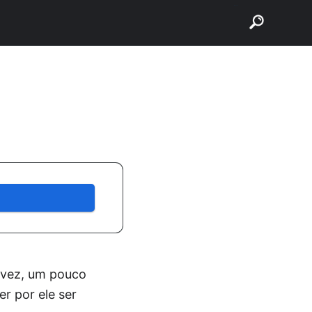
buscar
alvez, um pouco
r por ele ser