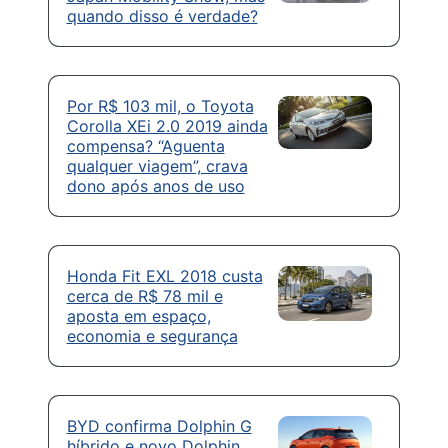
quando disso é verdade?
Por R$ 103 mil, o Toyota
Corolla XEi 2.0 2019 ainda
compensa? “Aguenta
qualquer viagem”, crava
dono após anos de uso
Honda Fit EXL 2018 custa
cerca de R$ 78 mil e
aposta em espaço,
economia e segurança
BYD confirma Dolphin G
híbrido e novo Dolphin