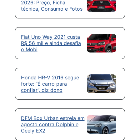
2026: Preço, Ficha
técnica, Consumo e Fotos
Fiat Uno Way 2021 custa
R$ 56 mil e ainda desafia
o Mobi
Honda HR-V 2016 segue
forte: “É carro para
confiar”, diz dono
DFM Box Urban estreia em
agosto contra Dolphin e
Geely EX2