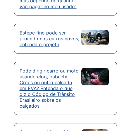
mas depende de quanto
vão pagar no meu usado”
Estepe fino pode ser
proibido nos carros novos;
entenda o projeto
Pode dirigir carro ou moto
usando clog, babuche,
Crocs ou outro calçado
em EVA? Entenda o que
diz o Código de Trânsito
Brasileiro sobre os
calçados