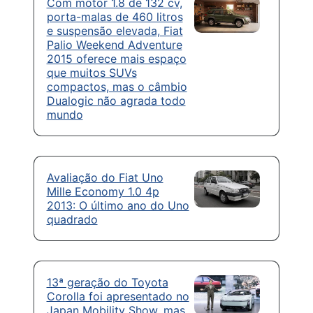
Com motor 1.8 de 132 cv,
porta-malas de 460 litros
e suspensão elevada, Fiat
Palio Weekend Adventure
2015 oferece mais espaço
que muitos SUVs
compactos, mas o câmbio
Dualogic não agrada todo
mundo
Avaliação do Fiat Uno
Mille Economy 1.0 4p
2013: O último ano do Uno
quadrado
13ª geração do Toyota
Corolla foi apresentado no
Japan Mobility Show, mas