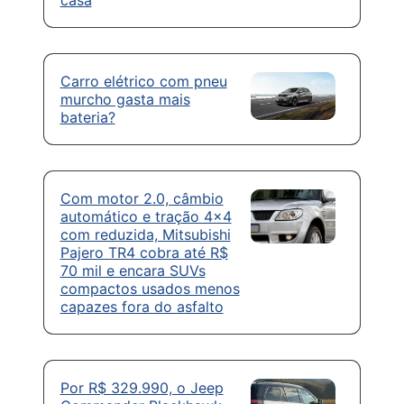
Carro elétrico com pneu
murcho gasta mais
bateria?
Com motor 2.0, câmbio
automático e tração 4×4
com reduzida, Mitsubishi
Pajero TR4 cobra até R$
70 mil e encara SUVs
compactos usados menos
capazes fora do asfalto
Por R$ 329.990, o Jeep