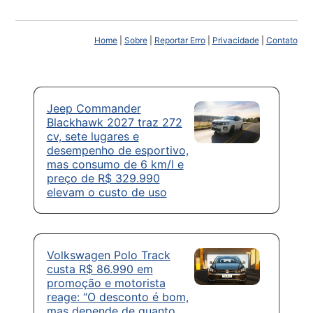
Home
|
Sobre
|
Reportar Erro
|
Privacidade
|
Contato
Jeep Commander
Blackhawk 2027 traz 272
cv, sete lugares e
desempenho de esportivo,
mas consumo de 6 km/l e
preço de R$ 329.990
elevam o custo de uso
Volkswagen Polo Track
custa R$ 86.990 em
promoção e motorista
reage: “O desconto é bom,
mas depende de quanto