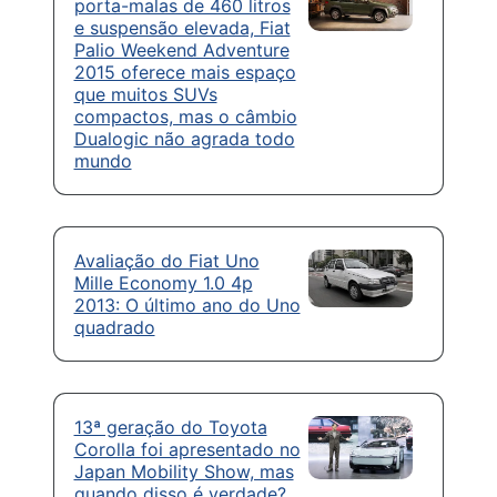
porta-malas de 460 litros
e suspensão elevada, Fiat
Palio Weekend Adventure
2015 oferece mais espaço
que muitos SUVs
compactos, mas o câmbio
Dualogic não agrada todo
mundo
Avaliação do Fiat Uno
Mille Economy 1.0 4p
2013: O último ano do Uno
quadrado
13ª geração do Toyota
Corolla foi apresentado no
Japan Mobility Show, mas
quando disso é verdade?