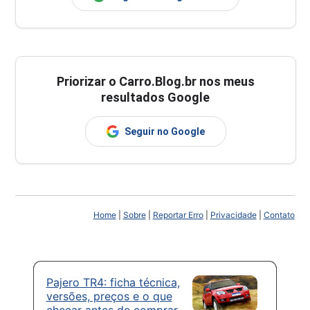
Priorizar o Carro.Blog.br nos meus
resultados Google
Seguir no Google
Home
|
Sobre
|
Reportar Erro
|
Privacidade
|
Contato
Pajero TR4: ficha técnica,
versões, preços e o que
checar antes de comprar