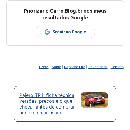
Priorizar o Carro.Blog.br nos meus
resultados Google
Seguir no Google
Home
|
Sobre
|
Reportar Erro
|
Privacidade
|
Contato
Pajero TR4: ficha técnica,
versões, preços e o que
checar antes de comprar
um exemplar usado