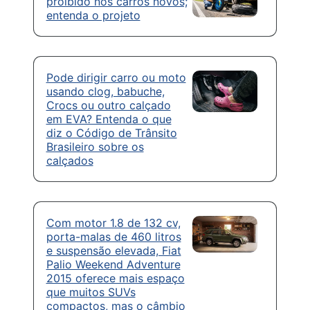
proibido nos carros novos;
entenda o projeto
Pode dirigir carro ou moto
usando clog, babuche,
Crocs ou outro calçado
em EVA? Entenda o que
diz o Código de Trânsito
Brasileiro sobre os
calçados
Com motor 1.8 de 132 cv,
porta-malas de 460 litros
e suspensão elevada, Fiat
Palio Weekend Adventure
2015 oferece mais espaço
que muitos SUVs
compactos, mas o câmbio