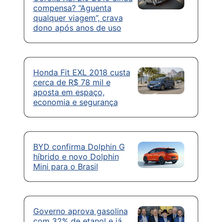
compensa? “Aguenta
qualquer viagem”, crava
dono após anos de uso
Honda Fit EXL 2018 custa
cerca de R$ 78 mil e
aposta em espaço,
economia e segurança
BYD confirma Dolphin G
híbrido e novo Dolphin
Mini para o Brasil
Governo aprova gasolina
com 32% de etanol e já