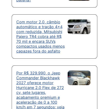
Com motor 2.0, câmbio
automático e tração 4×4
com reduzida, Mitsubishi
Pajero TR4 cobra até R$
70 mil e encara SUVs
compactos usados menos
capazes fora do asfalto
Por R$ 329.990, o Jeep
Commander Blackhawk
2027 oferece motor
Hurricane 2.0 Flex de 272
cv, sete lugares,
acabamento premium e
aceleração de 0 a 100
km/h em 7 segundos; veja