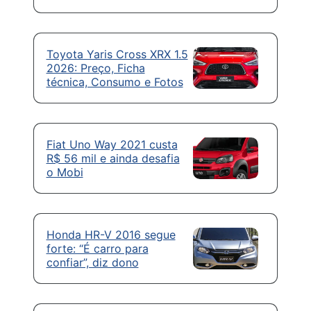
Toyota Yaris Cross XRX 1.5
2026: Preço, Ficha
técnica, Consumo e Fotos
Fiat Uno Way 2021 custa
R$ 56 mil e ainda desafia
o Mobi
Honda HR-V 2016 segue
forte: “É carro para
confiar”, diz dono