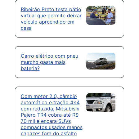
Ribeirão Preto testa pátio
virtual que permite deixar
veículo apreendido em
casa
Carro elétrico com pneu
murcho gasta mais
bateria?
Com motor 2.0, câmbio
automático e tração 4×4
com reduzida, Mitsubishi
Pajero TR4 cobra até R$
70 mil e encara SUVs
compactos usados menos
capazes fora do asfalto