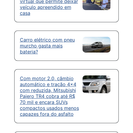
virtual que permite deixar
veículo apreendido em
casa
Carro elétrico com pneu
murcho gasta mais
bateria?
Com motor 2.0, câmbio
automático e tração 4×4
com reduzida, Mitsubishi
Pajero TR4 cobra até R$
70 mil e encara SUVs
compactos usados menos
capazes fora do asfalto