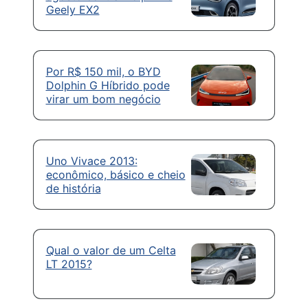
Geely EX2
Por R$ 150 mil, o BYD
Dolphin G Híbrido pode
virar um bom negócio
Uno Vivace 2013:
econômico, básico e cheio
de história
Qual o valor de um Celta
LT 2015?