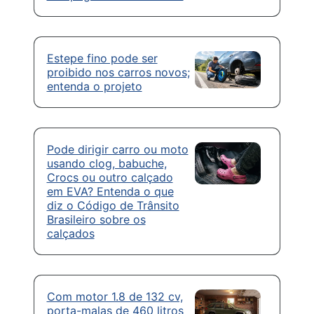
Estepe fino pode ser
proibido nos carros novos;
entenda o projeto
Pode dirigir carro ou moto
usando clog, babuche,
Crocs ou outro calçado
em EVA? Entenda o que
diz o Código de Trânsito
Brasileiro sobre os
calçados
Com motor 1.8 de 132 cv,
porta-malas de 460 litros