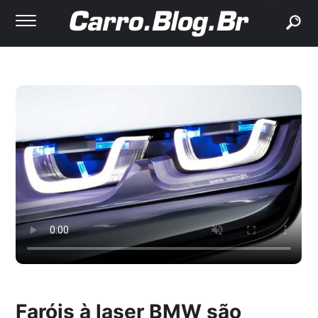
buscar
Faróis à laser BMW são