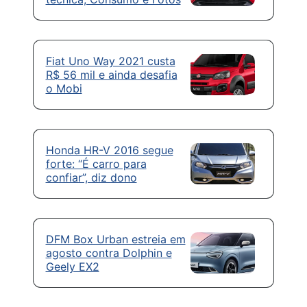
Fiat Uno Way 2021 custa
R$ 56 mil e ainda desafia
o Mobi
Honda HR-V 2016 segue
forte: “É carro para
confiar”, diz dono
DFM Box Urban estreia em
agosto contra Dolphin e
Geely EX2