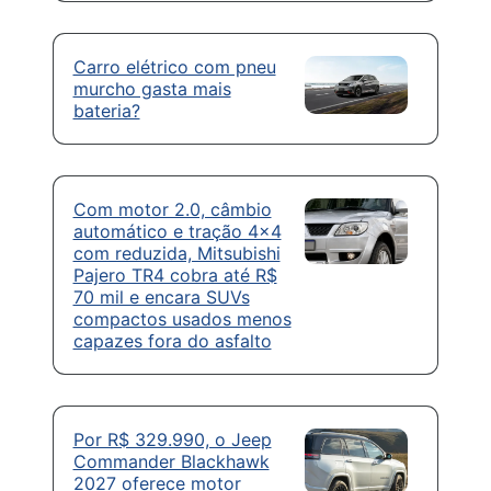
Carro elétrico com pneu
murcho gasta mais
bateria?
Com motor 2.0, câmbio
automático e tração 4×4
com reduzida, Mitsubishi
Pajero TR4 cobra até R$
70 mil e encara SUVs
compactos usados menos
capazes fora do asfalto
Por R$ 329.990, o Jeep
Commander Blackhawk
2027 oferece motor