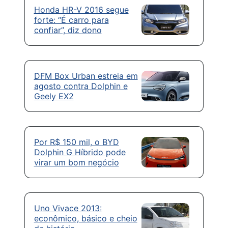
Honda HR-V 2016 segue
forte: “É carro para
confiar”, diz dono
DFM Box Urban estreia em
agosto contra Dolphin e
Geely EX2
Por R$ 150 mil, o BYD
Dolphin G Híbrido pode
virar um bom negócio
Uno Vivace 2013:
econômico, básico e cheio