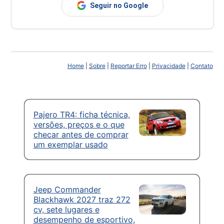
Seguir no Google
Home
|
Sobre
|
Reportar Erro
|
Privacidade
|
Contato
Pajero TR4: ficha técnica,
versões, preços e o que
checar antes de comprar
um exemplar usado
Jeep Commander
Blackhawk 2027 traz 272
cv, sete lugares e
desempenho de esportivo,