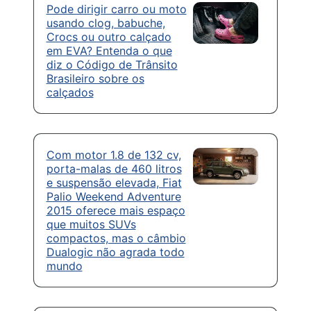
Pode dirigir carro ou moto
usando clog, babuche,
Crocs ou outro calçado
em EVA? Entenda o que
diz o Código de Trânsito
Brasileiro sobre os
calçados
Com motor 1.8 de 132 cv,
porta-malas de 460 litros
e suspensão elevada, Fiat
Palio Weekend Adventure
2015 oferece mais espaço
que muitos SUVs
compactos, mas o câmbio
Dualogic não agrada todo
mundo