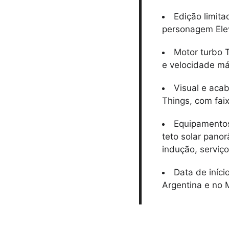
Edição limit
personagem Elev
Motor turbo 
e velocidade m
Visual e aca
Things, com fai
Equipamentos 
teto solar pano
indução, serviç
Data de iníci
Argentina e no 