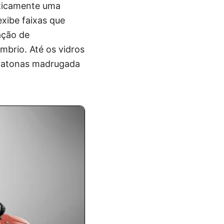
aticamente uma
exibe faixas que
ação de
mbrio. Até os vidros
ratonas madrugada