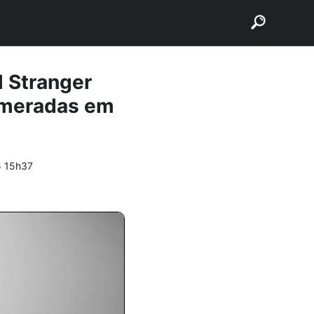
buscar
l Stranger
umeradas em
5 15h37