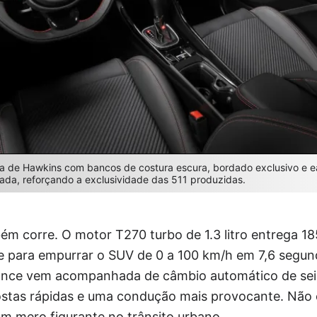
ima de Hawkins com bancos de costura escura, bordado exclusivo e 
da, reforçando a exclusividade das 511 produzidas.
m corre. O motor T270 turbo de 1.3 litro entrega 1
e para empurrar o SUV de 0 a 100 km/h em 7,6 segund
ance vem acompanhada de câmbio automático de seis
postas rápidas e uma condução mais provocante. Não 
 mero figurante no trânsito urbano.