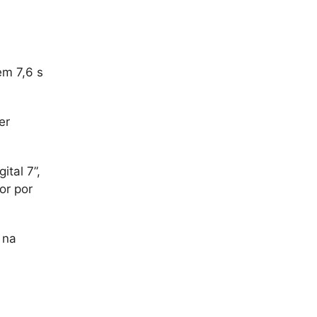
em 7,6 s
er
ital 7”,
or por
 na