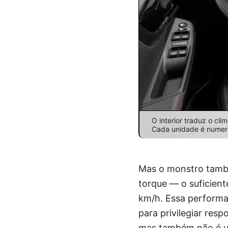
O interior traduz o cl
Cada unidade é numera
Mas o monstro també
torque — o suficient
km/h. Essa perform
para privilegiar res
mas também não é um