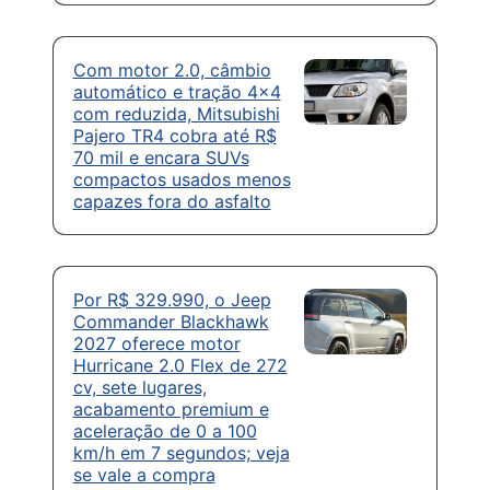
Com motor 2.0, câmbio
automático e tração 4×4
com reduzida, Mitsubishi
Pajero TR4 cobra até R$
70 mil e encara SUVs
compactos usados menos
capazes fora do asfalto
Por R$ 329.990, o Jeep
Commander Blackhawk
2027 oferece motor
Hurricane 2.0 Flex de 272
cv, sete lugares,
acabamento premium e
aceleração de 0 a 100
km/h em 7 segundos; veja
se vale a compra