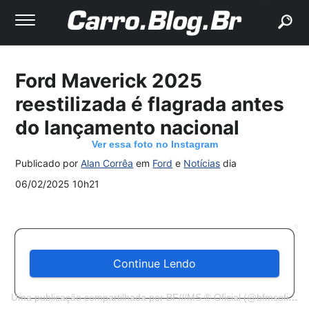
buscar
Ford Maverick 2025
reestilizada é flagrada antes
do lançamento nacional
Ver essa foto no Instagram
Publicado por
Alan Corrêa
em
Ford
e
Notícias
dia
06/02/2025 10h21
Continue Lendo
Uma publicação compartilhada por BF///MS ® Oficial (@bfmsoficial)