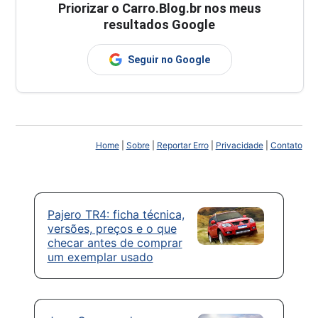
Priorizar o Carro.Blog.br nos meus
resultados Google
Seguir no Google
Home
|
Sobre
|
Reportar Erro
|
Privacidade
|
Contato
Pajero TR4: ficha técnica,
versões, preços e o que
checar antes de comprar
um exemplar usado