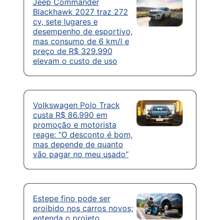
Jeep Commander
Blackhawk 2027 traz 272
cv, sete lugares e
desempenho de esportivo,
mas consumo de 6 km/l e
preço de R$ 329.990
elevam o custo de uso
Volkswagen Polo Track
custa R$ 86.990 em
promoção e motorista
reage: “O desconto é bom,
mas depende de quanto
vão pagar no meu usado”
Estepe fino pode ser
proibido nos carros novos;
entenda o projeto