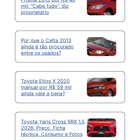
mil: “Cabe tudo”, diz
proprietário
Por que o Celta 2013
ainda é tão procurado
entre os usados?
Toyota Etios X 2020
manual por R$ 59 mil
ainda vale a pena?
Toyota Yaris Cross XRX 1.5
2026: Preço, Ficha
técnica, Consumo e Fotos