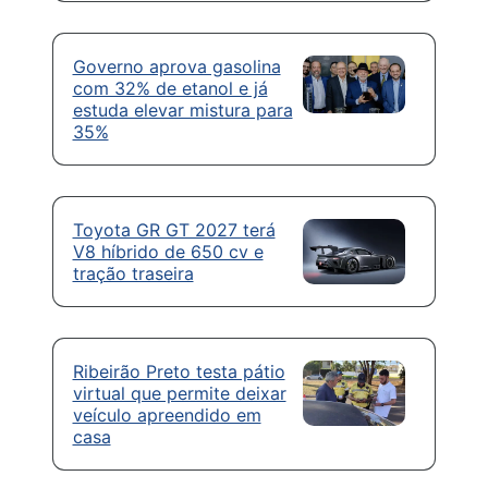
Governo aprova gasolina
com 32% de etanol e já
estuda elevar mistura para
35%
Toyota GR GT 2027 terá
V8 híbrido de 650 cv e
tração traseira
Ribeirão Preto testa pátio
virtual que permite deixar
veículo apreendido em
casa