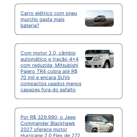
Carro elétrico com pneu
murcho gasta mais
bateria?
Com motor 2.0, câmbio
automático e tração 4×4
com reduzida, Mitsubishi
Pajero TR4 cobra até R$
70 mil e encara SUVs
compactos usados menos
capazes fora do asfalto
Por R$ 329.990, o Jeep
Commander Blackhawk
2027 oferece motor
Hurricane 2.0 Flex de 272