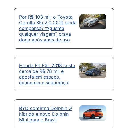
Por R$ 103 mil, o Toyota
Corolla XEi 2.0 2019 ainda
compensa? “Aguenta
qualquer viagem”, crava
dono após anos de uso
Honda Fit EXL 2018 custa
cerca de R$ 78 mil e
aposta em espaço,
economia e segurança
BYD confirma Dolphin G
híbrido e novo Dolphin
Mini para o Brasil