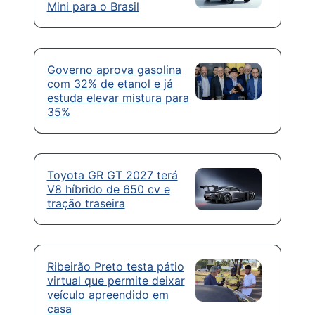
Mini para o Brasil
Governo aprova gasolina
com 32% de etanol e já
estuda elevar mistura para
35%
Toyota GR GT 2027 terá
V8 híbrido de 650 cv e
tração traseira
Ribeirão Preto testa pátio
virtual que permite deixar
veículo apreendido em
casa