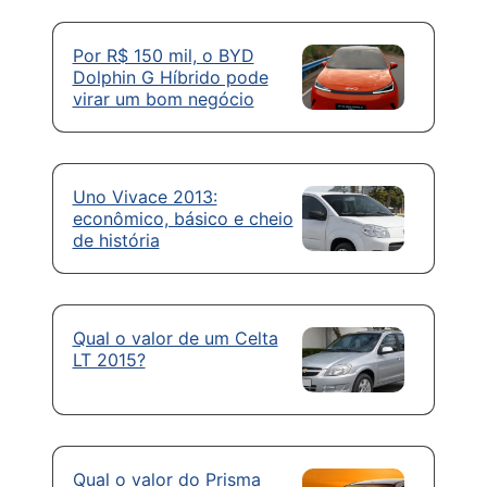
Por R$ 150 mil, o BYD
Dolphin G Híbrido pode
virar um bom negócio
Uno Vivace 2013:
econômico, básico e cheio
de história
Qual o valor de um Celta
LT 2015?
Qual o valor do Prisma