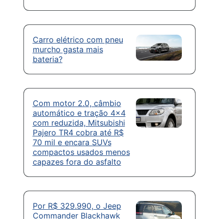
Carro elétrico com pneu
murcho gasta mais
bateria?
Com motor 2.0, câmbio
automático e tração 4×4
com reduzida, Mitsubishi
Pajero TR4 cobra até R$
70 mil e encara SUVs
compactos usados menos
capazes fora do asfalto
Por R$ 329.990, o Jeep
Commander Blackhawk