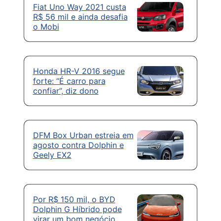
Fiat Uno Way 2021 custa
R$ 56 mil e ainda desafia
o Mobi
Honda HR-V 2016 segue
forte: “É carro para
confiar”, diz dono
DFM Box Urban estreia em
agosto contra Dolphin e
Geely EX2
Por R$ 150 mil, o BYD
Dolphin G Híbrido pode
virar um bom negócio