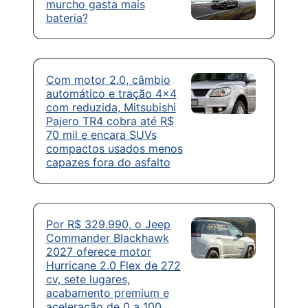
murcho gasta mais
bateria?
Com motor 2.0, câmbio
automático e tração 4×4
com reduzida, Mitsubishi
Pajero TR4 cobra até R$
70 mil e encara SUVs
compactos usados menos
capazes fora do asfalto
Por R$ 329.990, o Jeep
Commander Blackhawk
2027 oferece motor
Hurricane 2.0 Flex de 272
cv, sete lugares,
acabamento premium e
aceleração de 0 a 100