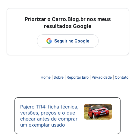
Priorizar o Carro.Blog.br nos meus
resultados Google
Seguir no Google
Home
|
Sobre
|
Reportar Erro
|
Privacidade
|
Contato
Pajero TR4: ficha técnica,
versões, preços e o que
checar antes de comprar
um exemplar usado