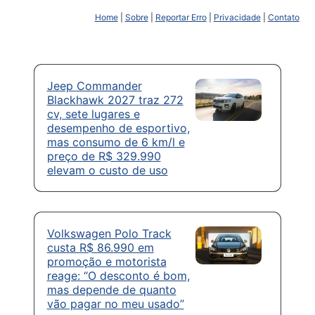
Home
|
Sobre
|
Reportar Erro
|
Privacidade
|
Contato
Jeep Commander
Blackhawk 2027 traz 272
cv, sete lugares e
desempenho de esportivo,
mas consumo de 6 km/l e
preço de R$ 329.990
elevam o custo de uso
Volkswagen Polo Track
custa R$ 86.990 em
promoção e motorista
reage: “O desconto é bom,
mas depende de quanto
vão pagar no meu usado”