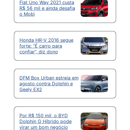
Fiat Uno Way 2021 custa
R$ 56 mil e ainda desafia
o Mobi
Honda HR-V 2016 segue
forte: “É carro para
confiar”, diz dono
DFM Box Urban estreia em
agosto contra Dolphin e
Geely EX2
Por R$ 150 mil, o BYD
Dolphin G Híbrido pode
virar um bom negócio