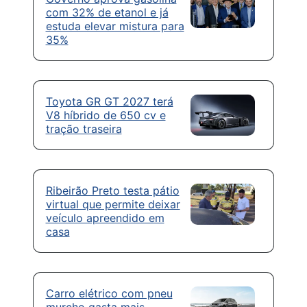
com 32% de etanol e já
estuda elevar mistura para
35%
Toyota GR GT 2027 terá
V8 híbrido de 650 cv e
tração traseira
Ribeirão Preto testa pátio
virtual que permite deixar
veículo apreendido em
casa
Carro elétrico com pneu
murcho gasta mais