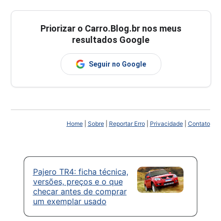
Priorizar o Carro.Blog.br nos meus
resultados Google
Seguir no Google
Home
|
Sobre
|
Reportar Erro
|
Privacidade
|
Contato
Pajero TR4: ficha técnica,
versões, preços e o que
checar antes de comprar
um exemplar usado