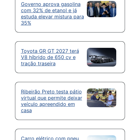
Governo aprova gasolina
com 32% de etanol e já
estuda elevar mistura para
35%
Toyota GR GT 2027 terá
V8 híbrido de 650 cv e
tração traseira
Ribeirão Preto testa pátio
virtual que permite deixar
veículo apreendido em
casa
Carro elétrico com pneu