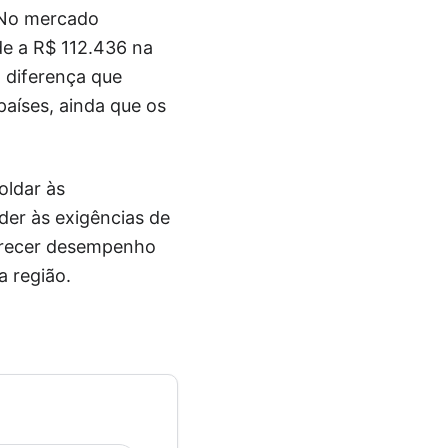
 No mercado
de a R$ 112.436 na
, diferença que
países, ainda que os
oldar às
der às exigências de
ferecer desempenho
 região.