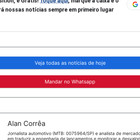
ition, é Grátis!
Toque aqui
, marque a caixa e o
á nossas notícias sempre em primeiro lugar
Veja todas as notícias de hoje
Mandar no Whatsapp
Alan Corrêa
Jornalista automotivo (MTB: 0075964/SP) e analista de mercado.
em traduzir a engenharia de lançamentos e monitorar a desvalo