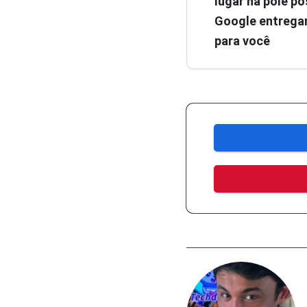
lugar na pole pos
Google entregar
para você