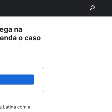
buscar
hega na
tenda o caso
a Latina com a