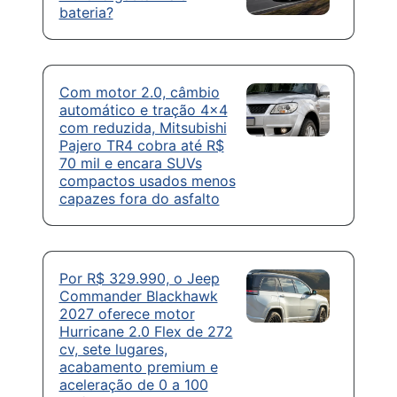
bateria?
Com motor 2.0, câmbio
automático e tração 4×4
com reduzida, Mitsubishi
Pajero TR4 cobra até R$
70 mil e encara SUVs
compactos usados menos
capazes fora do asfalto
Por R$ 329.990, o Jeep
Commander Blackhawk
2027 oferece motor
Hurricane 2.0 Flex de 272
cv, sete lugares,
acabamento premium e
aceleração de 0 a 100