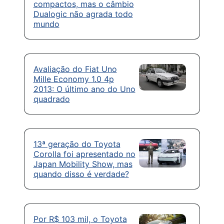
compactos, mas o câmbio
Dualogic não agrada todo
mundo
Avaliação do Fiat Uno
Mille Economy 1.0 4p
2013: O último ano do Uno
quadrado
13ª geração do Toyota
Corolla foi apresentado no
Japan Mobility Show, mas
quando disso é verdade?
Por R$ 103 mil, o Toyota