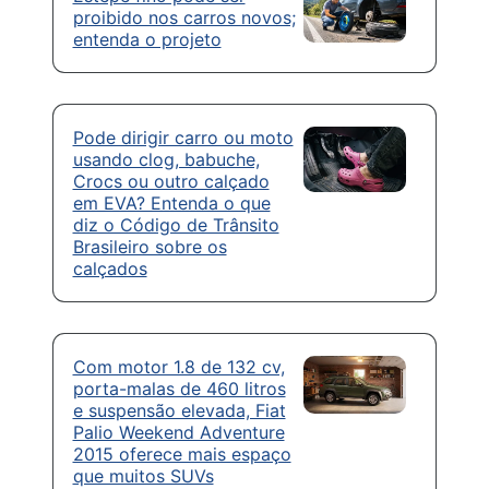
proibido nos carros novos;
entenda o projeto
Pode dirigir carro ou moto
usando clog, babuche,
Crocs ou outro calçado
em EVA? Entenda o que
diz o Código de Trânsito
Brasileiro sobre os
calçados
Com motor 1.8 de 132 cv,
porta-malas de 460 litros
e suspensão elevada, Fiat
Palio Weekend Adventure
2015 oferece mais espaço
que muitos SUVs