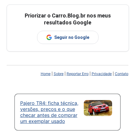
Priorizar o Carro.Blog.br nos meus
resultados Google
Seguir no Google
Home
|
Sobre
|
Reportar Erro
|
Privacidade
|
Contato
Pajero TR4: ficha técnica,
versões, preços e o que
checar antes de comprar
um exemplar usado