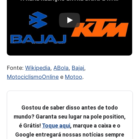
Fonte:
Wikipedia
,
ABola
,
Bajaj
,
MotociclismoOnline
e
Motoo
.
Gostou de saber disso antes de todo
mundo? Garanta seu lugar na pole position,
é Grátis!
Toque aqui
, marque a caixa e o
Google entregará nossas notícias sempre