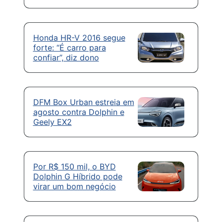
Honda HR-V 2016 segue
forte: “É carro para
confiar”, diz dono
DFM Box Urban estreia em
agosto contra Dolphin e
Geely EX2
Por R$ 150 mil, o BYD
Dolphin G Híbrido pode
virar um bom negócio