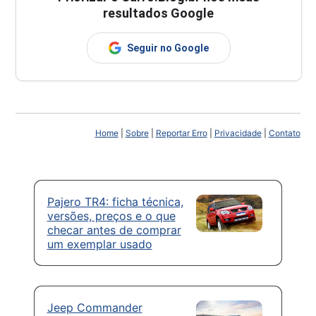
resultados Google
Seguir no Google
Home
|
Sobre
|
Reportar Erro
|
Privacidade
|
Contato
Pajero TR4: ficha técnica,
versões, preços e o que
checar antes de comprar
um exemplar usado
Jeep Commander