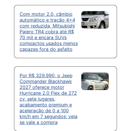
Com motor 2.0, câmbio
automático e tração 4×4
com reduzida, Mitsubishi
Pajero TR4 cobra até R$
70 mil e encara SUVs
compactos usados menos
capazes fora do asfalto
Por R$ 329.990, o Jeep
Commander Blackhawk
2027 oferece motor
Hurricane 2.0 Flex de 272
cv, sete lugares,
acabamento premium e
aceleração de 0 a 100
km/h em 7 segundos; veja
se vale a compra