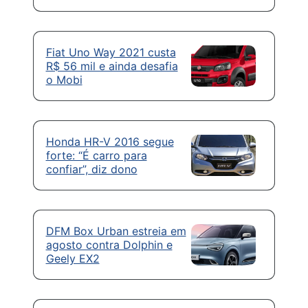
Fiat Uno Way 2021 custa
R$ 56 mil e ainda desafia
o Mobi
Honda HR-V 2016 segue
forte: “É carro para
confiar”, diz dono
DFM Box Urban estreia em
agosto contra Dolphin e
Geely EX2