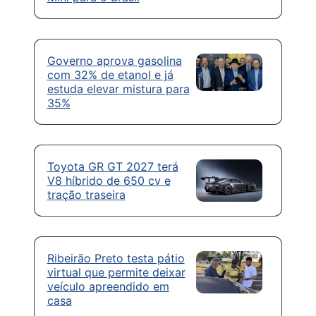
Governo aprova gasolina
com 32% de etanol e já
estuda elevar mistura para
35%
Toyota GR GT 2027 terá
V8 híbrido de 650 cv e
tração traseira
Ribeirão Preto testa pátio
virtual que permite deixar
veículo apreendido em
casa