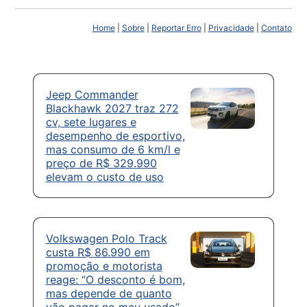
Home
|
Sobre
|
Reportar Erro
|
Privacidade
|
Contato
Jeep Commander
Blackhawk 2027 traz 272
cv, sete lugares e
desempenho de esportivo,
mas consumo de 6 km/l e
preço de R$ 329.990
elevam o custo de uso
Volkswagen Polo Track
custa R$ 86.990 em
promoção e motorista
reage: “O desconto é bom,
mas depende de quanto
vão pagar no meu usado”