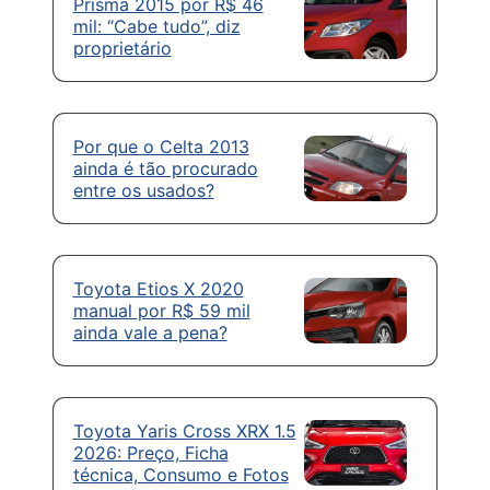
Prisma 2015 por R$ 46
mil: “Cabe tudo”, diz
proprietário
Por que o Celta 2013
ainda é tão procurado
entre os usados?
Toyota Etios X 2020
manual por R$ 59 mil
ainda vale a pena?
Toyota Yaris Cross XRX 1.5
2026: Preço, Ficha
técnica, Consumo e Fotos