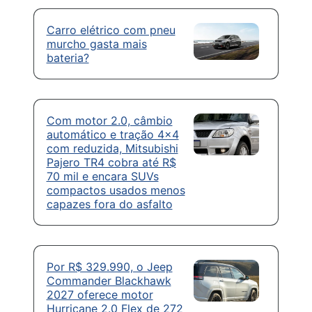
Carro elétrico com pneu
murcho gasta mais
bateria?
Com motor 2.0, câmbio
automático e tração 4×4
com reduzida, Mitsubishi
Pajero TR4 cobra até R$
70 mil e encara SUVs
compactos usados menos
capazes fora do asfalto
Por R$ 329.990, o Jeep
Commander Blackhawk
2027 oferece motor
Hurricane 2.0 Flex de 272