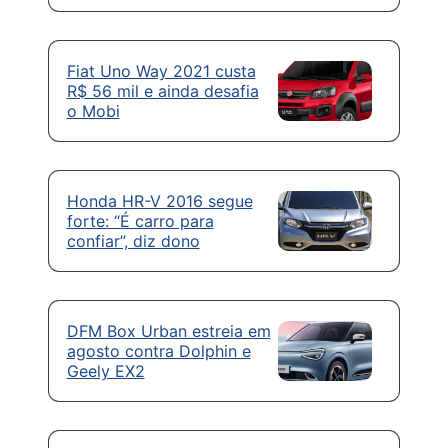
Fiat Uno Way 2021 custa
R$ 56 mil e ainda desafia
o Mobi
Honda HR-V 2016 segue
forte: “É carro para
confiar”, diz dono
DFM Box Urban estreia em
agosto contra Dolphin e
Geely EX2