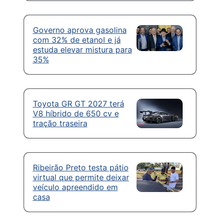
Governo aprova gasolina
com 32% de etanol e já
estuda elevar mistura para
35%
Toyota GR GT 2027 terá
V8 híbrido de 650 cv e
tração traseira
Ribeirão Preto testa pátio
virtual que permite deixar
veículo apreendido em
casa