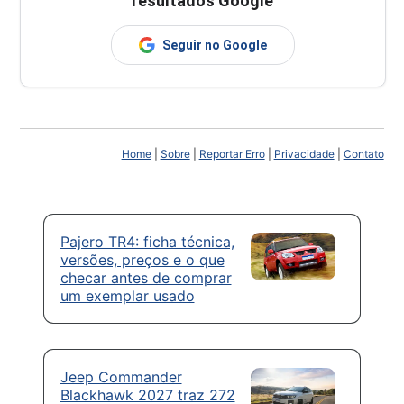
resultados Google
Seguir no Google
Home
|
Sobre
|
Reportar Erro
|
Privacidade
|
Contato
Pajero TR4: ficha técnica,
versões, preços e o que
checar antes de comprar
um exemplar usado
Jeep Commander
Blackhawk 2027 traz 272