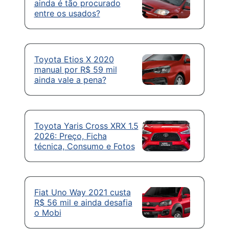
ainda é tão procurado
entre os usados?
Toyota Etios X 2020
manual por R$ 59 mil
ainda vale a pena?
Toyota Yaris Cross XRX 1.5
2026: Preço, Ficha
técnica, Consumo e Fotos
Fiat Uno Way 2021 custa
R$ 56 mil e ainda desafia
o Mobi