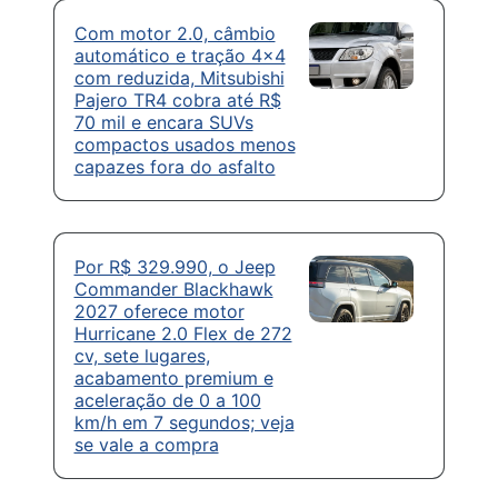
Com motor 2.0, câmbio
automático e tração 4×4
com reduzida, Mitsubishi
Pajero TR4 cobra até R$
70 mil e encara SUVs
compactos usados menos
capazes fora do asfalto
Por R$ 329.990, o Jeep
Commander Blackhawk
2027 oferece motor
Hurricane 2.0 Flex de 272
cv, sete lugares,
acabamento premium e
aceleração de 0 a 100
km/h em 7 segundos; veja
se vale a compra