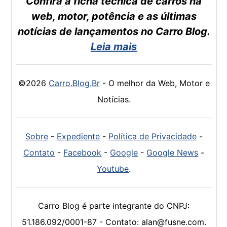
Confira a ficha técnica de carros na
web, motor, potência e as últimas
notícias de lançamentos no Carro Blog.
Leia mais
©2026
Carro.Blog.Br
- O melhor da Web, Motor e
Notícias.
Sobre
-
Expediente
-
Política de Privacidade
-
Contato
-
Facebook
-
Google
-
Google News
-
Youtube
.
Carro Blog é parte integrante do CNPJ:
51.186.092/0001-87 - Contato: alan@fusne.com.