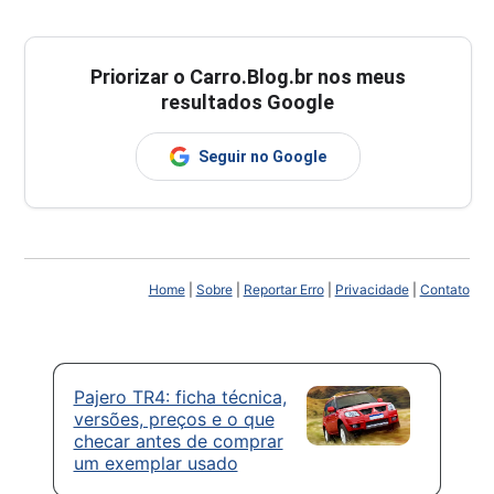
Priorizar o Carro.Blog.br nos meus
resultados Google
Seguir no Google
Home
|
Sobre
|
Reportar Erro
|
Privacidade
|
Contato
Pajero TR4: ficha técnica,
versões, preços e o que
checar antes de comprar
um exemplar usado