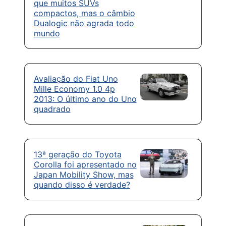
que muitos SUVs
compactos, mas o câmbio
Dualogic não agrada todo
mundo
Avaliação do Fiat Uno
Mille Economy 1.0 4p
2013: O último ano do Uno
quadrado
13ª geração do Toyota
Corolla foi apresentado no
Japan Mobility Show, mas
quando disso é verdade?