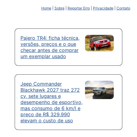
Home
|
Sobre
|
Reportar Erro
|
Privacidade
|
Contato
Pajero TR4: ficha técnica,
versões, preços e o que
checar antes de comprar
um exemplar usado
Jeep Commander
Blackhawk 2027 traz 272
cv, sete lugares e
desempenho de esportivo,
mas consumo de 6 km/l e
preço de R$ 329.990
elevam o custo de uso