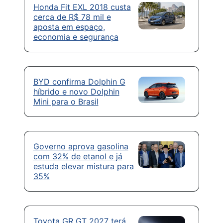
Honda Fit EXL 2018 custa
cerca de R$ 78 mil e
aposta em espaço,
economia e segurança
BYD confirma Dolphin G
híbrido e novo Dolphin
Mini para o Brasil
Governo aprova gasolina
com 32% de etanol e já
estuda elevar mistura para
35%
Toyota GR GT 2027 terá