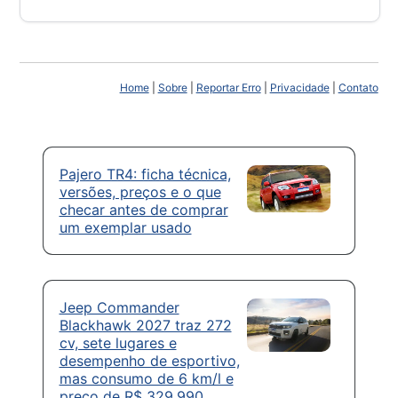
Home
|
Sobre
|
Reportar Erro
|
Privacidade
|
Contato
Pajero TR4: ficha técnica,
versões, preços e o que
checar antes de comprar
um exemplar usado
Jeep Commander
Blackhawk 2027 traz 272
cv, sete lugares e
desempenho de esportivo,
mas consumo de 6 km/l e
preço de R$ 329.990