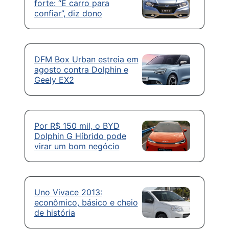
forte: “É carro para
confiar”, diz dono
DFM Box Urban estreia em
agosto contra Dolphin e
Geely EX2
Por R$ 150 mil, o BYD
Dolphin G Híbrido pode
virar um bom negócio
Uno Vivace 2013:
econômico, básico e cheio
de história