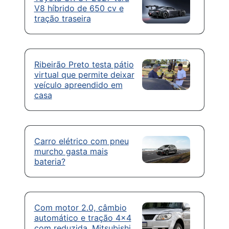
V8 híbrido de 650 cv e
tração traseira
Ribeirão Preto testa pátio
virtual que permite deixar
veículo apreendido em
casa
Carro elétrico com pneu
murcho gasta mais
bateria?
Com motor 2.0, câmbio
automático e tração 4×4
com reduzida, Mitsubishi