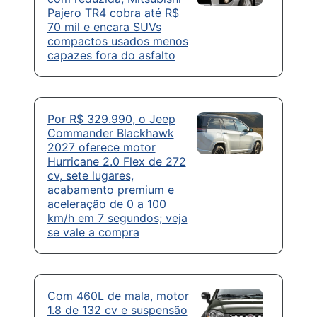
Pajero TR4 cobra até R$
70 mil e encara SUVs
compactos usados menos
capazes fora do asfalto
Por R$ 329.990, o Jeep
Commander Blackhawk
2027 oferece motor
Hurricane 2.0 Flex de 272
cv, sete lugares,
acabamento premium e
aceleração de 0 a 100
km/h em 7 segundos; veja
se vale a compra
Com 460L de mala, motor
1.8 de 132 cv e suspensão