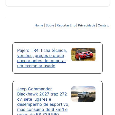
Home
|
Sobre
|
Reportar Erro
|
Privacidade
|
Contato
Pajero TR4: ficha técnica,
versões, preços e o que
checar antes de comprar
um exemplar usado
Jeep Commander
Blackhawk 2027 traz 272
cv, sete lugares e
desempenho de esportivo,
mas consumo de 6 km/l e
preço de R$ 329.990