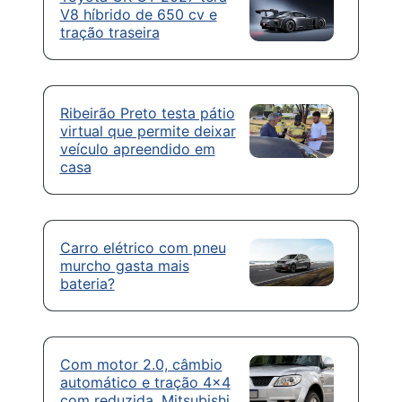
V8 híbrido de 650 cv e
tração traseira
Ribeirão Preto testa pátio
virtual que permite deixar
veículo apreendido em
casa
Carro elétrico com pneu
murcho gasta mais
bateria?
Com motor 2.0, câmbio
automático e tração 4×4
com reduzida, Mitsubishi