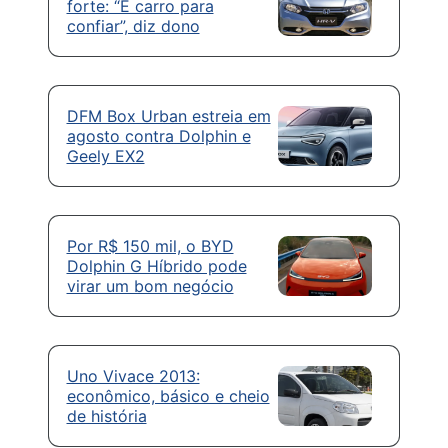
forte: “É carro para
confiar”, diz dono
DFM Box Urban estreia em
agosto contra Dolphin e
Geely EX2
Por R$ 150 mil, o BYD
Dolphin G Híbrido pode
virar um bom negócio
Uno Vivace 2013:
econômico, básico e cheio
de história