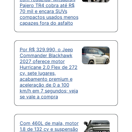
Pajero TR4 cobra até R$
70 mil e encara SUVs
compactos usados menos
capazes fora do asfalto
Por R$ 329.990, o Jeep
Commander Blackhawk
2027 oferece motor
Hurricane 2.0 Flex de 272
cv, sete lugares,
acabamento premium e
aceleração de 0 a 100
km/h em 7 segundos; veja
se vale a compra
Com 460L de mala, motor
1.8 de 132 cv e suspensão