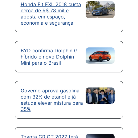
Honda Fit EXL 2018 custa
cerca de R$ 78 mil e
aposta em espaço,
economia e segurança
BYD confirma Dolphin G
híbrido e novo Dolphin
Mini para o Brasil
Governo aprova gasolina
com 32% de etanol e já
estuda elevar mistura para
35%
Toyota GR GT 2027 terá