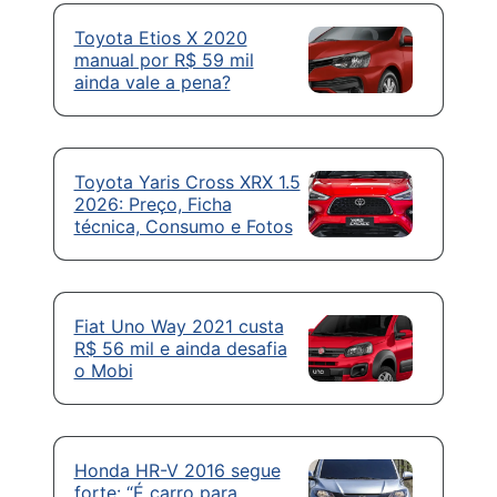
Toyota Etios X 2020
manual por R$ 59 mil
ainda vale a pena?
Toyota Yaris Cross XRX 1.5
2026: Preço, Ficha
técnica, Consumo e Fotos
Fiat Uno Way 2021 custa
R$ 56 mil e ainda desafia
o Mobi
Honda HR-V 2016 segue
forte: “É carro para