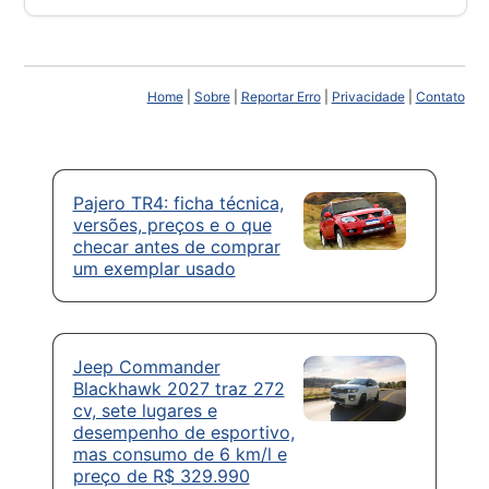
Home
|
Sobre
|
Reportar Erro
|
Privacidade
|
Contato
Pajero TR4: ficha técnica,
versões, preços e o que
checar antes de comprar
um exemplar usado
Jeep Commander
Blackhawk 2027 traz 272
cv, sete lugares e
desempenho de esportivo,
mas consumo de 6 km/l e
preço de R$ 329.990