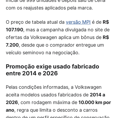
inicial de 999 unidades e depois saiu de cena
com os reajustes aplicados pela marca.
O preço de tabela atual da
versão MPI
é de
R$
107.190
, mas a campanha divulgada no site de
ofertas da Volkswagen aplica um bônus de
R$
7.200
, desde que o comprador entregue um
veículo seminovo na negociação.
Promoção exige usado fabricado
entre 2014 e 2026
Pelas condições informadas, a Volkswagen
aceita modelos usados fabricados de
2014 a
2026
, com rodagem máxima de
10.000 km por
ano
, regra que limita o desconto a carros
dentro de um perfil específico de conservação