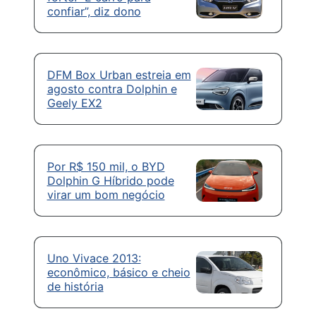
confiar”, diz dono
DFM Box Urban estreia em
agosto contra Dolphin e
Geely EX2
Por R$ 150 mil, o BYD
Dolphin G Híbrido pode
virar um bom negócio
Uno Vivace 2013:
econômico, básico e cheio
de história