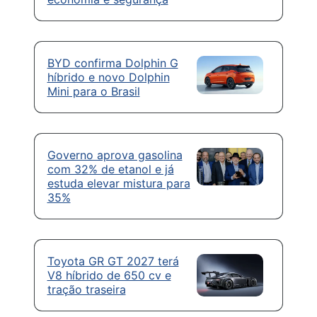
BYD confirma Dolphin G
híbrido e novo Dolphin
Mini para o Brasil
Governo aprova gasolina
com 32% de etanol e já
estuda elevar mistura para
35%
Toyota GR GT 2027 terá
V8 híbrido de 650 cv e
tração traseira