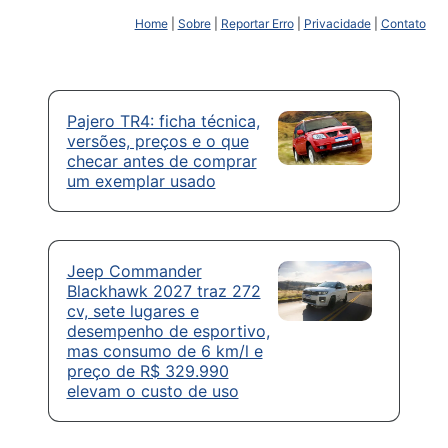
Home
|
Sobre
|
Reportar Erro
|
Privacidade
|
Contato
Pajero TR4: ficha técnica,
versões, preços e o que
checar antes de comprar
um exemplar usado
Jeep Commander
Blackhawk 2027 traz 272
cv, sete lugares e
desempenho de esportivo,
mas consumo de 6 km/l e
preço de R$ 329.990
elevam o custo de uso