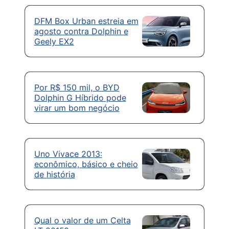
DFM Box Urban estreia em
agosto contra Dolphin e
Geely EX2
Por R$ 150 mil, o BYD
Dolphin G Híbrido pode
virar um bom negócio
Uno Vivace 2013:
econômico, básico e cheio
de história
Qual o valor de um Celta