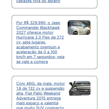
capazes fora do asfalto
Por R$ 329.990, o Jeep
Commander Blackhawk
2027 oferece motor
Hurricane 2.0 Flex de 272
cv, sete lugares,
acabamento premium e
aceleração de 0 a 100
km/h em 7 segundos; veja
se vale a compra
Com 460L de mala, motor
1.8 de 132 cv e suspensão
alta, Fiat Palio Weekend
Adventure 2015 entrega
mais espaço e valentia
que muito SUV compacto