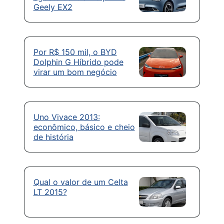
Geely EX2
Por R$ 150 mil, o BYD
Dolphin G Híbrido pode
virar um bom negócio
Uno Vivace 2013:
econômico, básico e cheio
de história
Qual o valor de um Celta
LT 2015?