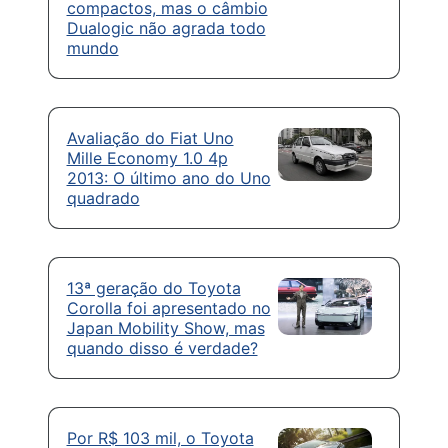
compactos, mas o câmbio
Dualogic não agrada todo
mundo
Avaliação do Fiat Uno
Mille Economy 1.0 4p
2013: O último ano do Uno
quadrado
13ª geração do Toyota
Corolla foi apresentado no
Japan Mobility Show, mas
quando disso é verdade?
Por R$ 103 mil, o Toyota