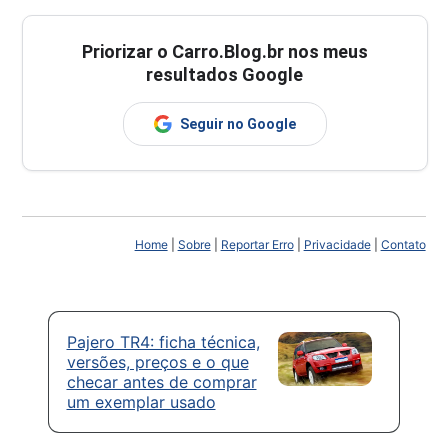
Priorizar o Carro.Blog.br nos meus
resultados Google
Seguir no Google
Home
|
Sobre
|
Reportar Erro
|
Privacidade
|
Contato
Pajero TR4: ficha técnica,
versões, preços e o que
checar antes de comprar
um exemplar usado