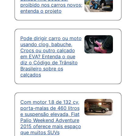
proibido nos carros novos;
entenda o projeto
Pode dirigir carro ou moto
usando clog, babuche,
Crocs ou outro calçado
em EVA? Entenda o que
diz o Código de Trânsito
Brasileiro sobre os
calçados
Com motor 1.8 de 132 cv,
porta-malas de 460 litros
e suspensão elevada, Fiat
Palio Weekend Adventure
2015 oferece mais espaço
que muitos SUVs