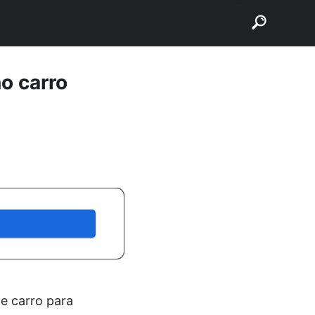
buscar
no carro
e carro para