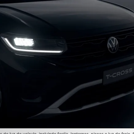
 de luz do veículo, incluindo faróis, lanternas, piscas e luz de freio