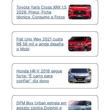
Toyota Yaris Cross XRX 1.5
2026: Preço, Ficha
técnica, Consumo e Fotos
Fiat Uno Way 2021 custa
R$ 56 mil e ainda desafia
o Mobi
Honda HR-V 2016 segue
forte: “É carro para
confiar”, diz dono
DFM Box Urban estreia em
agosto contra Dolphin e