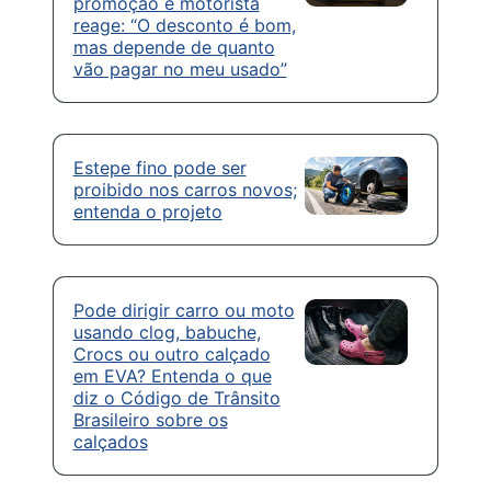
promoção e motorista
reage: “O desconto é bom,
mas depende de quanto
vão pagar no meu usado”
Estepe fino pode ser
proibido nos carros novos;
entenda o projeto
Pode dirigir carro ou moto
usando clog, babuche,
Crocs ou outro calçado
em EVA? Entenda o que
diz o Código de Trânsito
Brasileiro sobre os
calçados